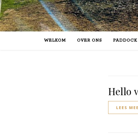
WELKOM
OVER ONS
PADDOCK 
Hello 
LEES ME